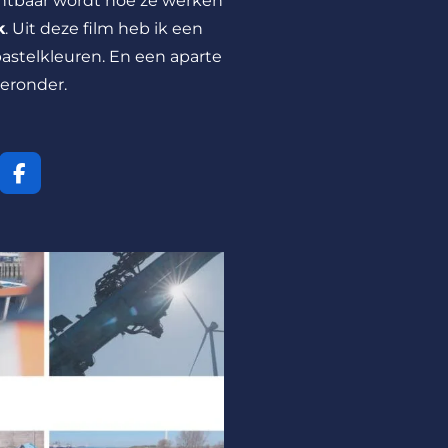
chtbaar wordt hoe ze werken
k
. Uit deze film heb ik een
pastelkleuren. En een aparte
ieronder.
F
a
c
e
b
o
o
k