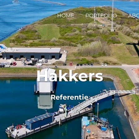
HOME
PORTFOLIO
AB
Hakkers
Referentie