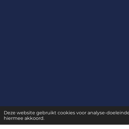
Deze website gebruikt cookies voor analyse-doeleinden
hiermee akkoord.
Filmmaker.biz | Ad Heessels | Baarn | ad@fi