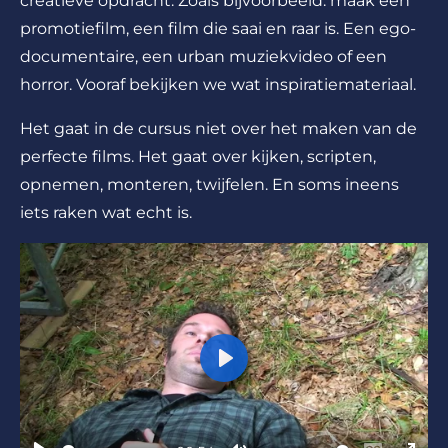
creatieve opdracht. Zoals bijvoorbeeld: maak een
promotiefilm, een film die saai en raar is. Een ego-
documentaire, een urban muziekvideo of een
horror. Vooraf bekijken we wat inspiratiemateriaal.
Het gaat in de cursus niet over het maken van de
perfecte films. Het gaat over kijken, scripten,
opnemen, monteren, twijfelen. En soms ineens
iets raken wat echt is.
P
l
a