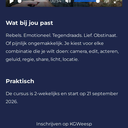
00:54
y
P
M
E
E
l
u
n
n
Wat bij jou past
a
t
a
t
y
e
b
e
Rebels. Emotioneel. Tegendraads. Lief. Obstinaat.
l
r
Of pijnlijk ongemakkelijk. Je kiest voor elke
e
f
combinatie die je wilt doen: camera, edit, acteren,
c
u
geluid, regie, share, licht, locatie.
a
l
p
l
t
s
Praktisch
i
c
o
r
De cursus is 2-wekelijks en start op 21 september
n
e
2026.
s
e
n
Inschrijven op KGWeesp