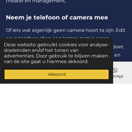
theater en management.
Neem je telefoon of camera mee
Of iets wat eigenlijk geen camera hoort te zijn. Edit
op je telefoon of op een laptop met je eigen
Deze website gebruikt cookies voor analyse-
software. Ontdek wat beeld, geluid en ritme doet.
doeleinden en/of het tonen van
En waarom sommige filmpjes blijven hangen en
advertenties. Door gebruik te blijven maken
van de site gaat u hiermee akkoord.
andere meteen verdwijnen.
Akkoord
E-mailadres
Telefoonnummer
Kaart
WhatsApp
Filmmaker.biz | Ad Heessels | Baarn | ad@filmmaker.biz