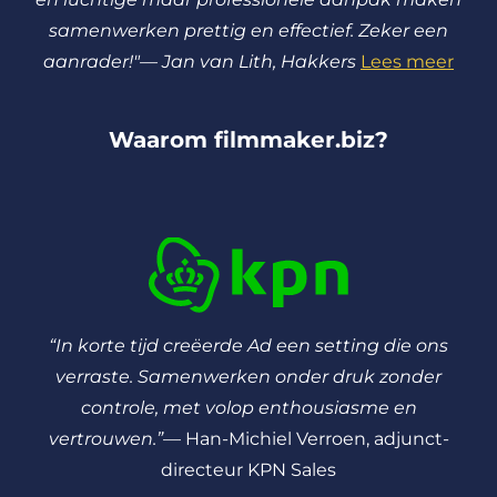
l
r
samenwerken prettig en effectief. Zeker een
e
f
aanrader!"— Jan van Lith, Hakkers
Lees meer
c
u
a
l
Waarom filmmaker.biz?
p
l
t
s
i
c
o
r
n
e
s
e
n
“In korte tijd creëerde Ad een setting die ons
verraste. Samenwerken onder druk zonder
controle, met volop enthousiasme en
vertrouwen.”
— Han-Michiel Verroen, adjunct-
directeur KPN Sales